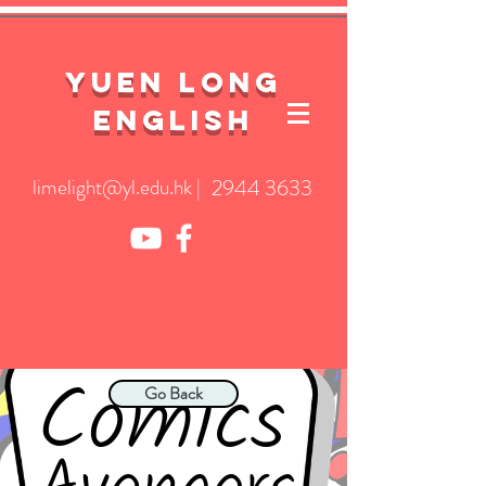
YuEn Long
English
limelight@yl.edu.hk
|
2944 3633
Go Back