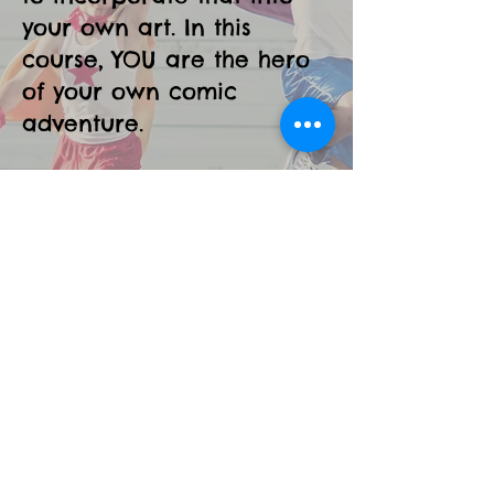
your own art. In this
course, YOU are the hero
of your own comic
adventure.
製作你自己的漫畫書超級英雄和
超級惡棍。了解來自世界各地的
不同風格的漫畫，並學習如何將
其融入您自己的藝術。在這個課
程中，你是你自己的漫畫冒險的
英雄。
PRIMARY: THURSDAY