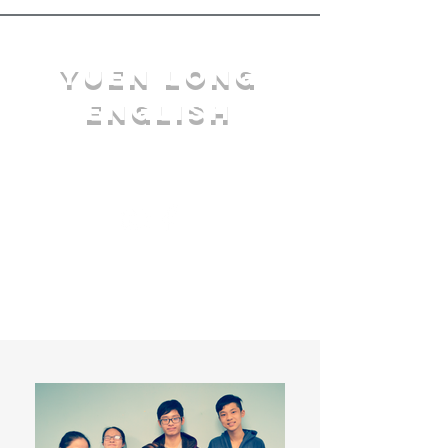
YuEn Long
English
limelight@yl.edu.hk
|
2944 3633